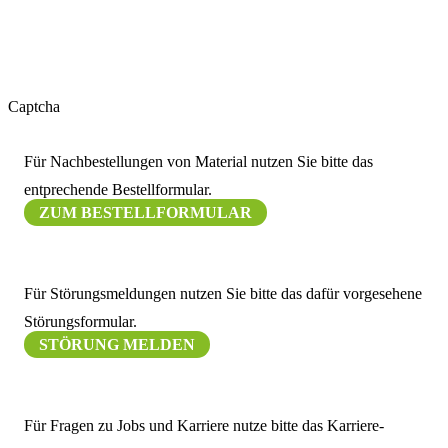
erhalten. Diese Einwilligung ist freiwillig und ich kann sie jederzeit
widerrufen (z.B. per E-Mail an datenschutz@greenit.systems oder an
die im Impressum angegebenen Kontaktdaten). Nähere Informationen
zur Verarbeitung meiner personenbezogenen Daten finde ich in den
Datenschutzbestimmungen.
Captcha
Für Nachbestellungen von Material nutzen Sie bitte das
entprechende Bestellformular.
ZUM BESTELLFORMULAR
Für Störungsmeldungen nutzen Sie bitte das dafür vorgesehene
Störungsformular.
STÖRUNG MELDEN
Für Fragen zu Jobs und Karriere nutze bitte das Karriere-