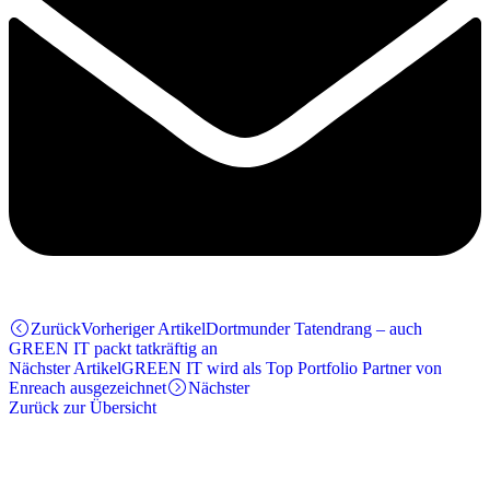
Zurück
Vorheriger Artikel
Dortmunder Tatendrang – auch
GREEN IT packt tatkräftig an
Nächster Artikel
GREEN IT wird als Top Portfolio Partner von
Enreach ausgezeichnet
Nächster
Zurück zur Übersicht